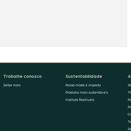
Trabalhe conosco
Sustentabilidade
A
Saiba mais
Nossa moda é impacto
A
Produtos mais sustentáveis
T
Instituto Riachuelo
P
P
C
T
R