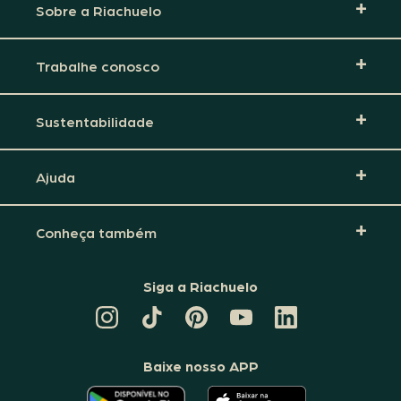
Sobre a Riachuelo
Trabalhe conosco
Sustentabilidade
Ajuda
Conheça também
Siga a Riachuelo
CANAL
TIKTOK
PINTEREST
DA
LINKEDIN
DA
DA
RIACHUELO
DA
RIACHUELO
RIACHUELO
NO
RIACHUELO
YOUTUBE
Baixe nosso APP
O
O
APLICATIVO
APLICATIVO