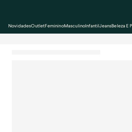
Novidades
Outlet
Feminino
Masculino
Infantil
Jeans
Beleza E 