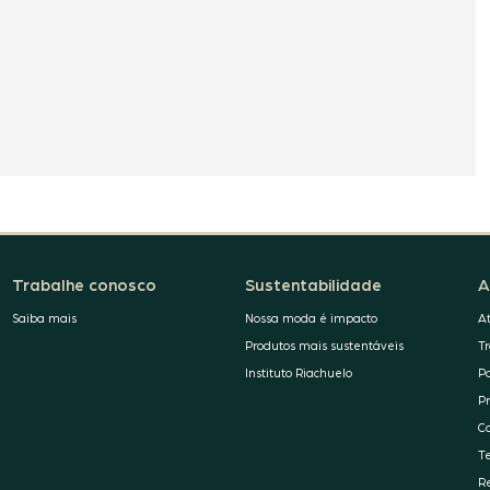
Trabalhe conosco
Sustentabilidade
A
Saiba mais
Nossa moda é impacto
A
Produtos mais sustentáveis
T
Instituto Riachuelo
P
P
C
T
R