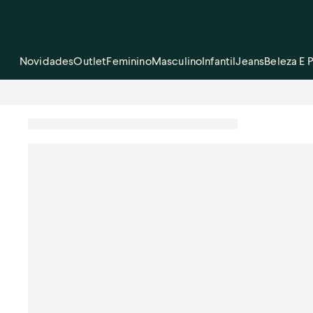
Novidades
Outlet
Feminino
Masculino
Infantil
Jeans
Beleza E 