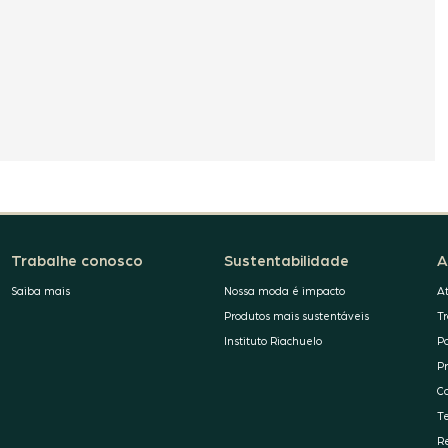
Trabalhe conosco
Sustentabilidade
A
Saiba mais
Nossa moda é impacto
A
Produtos mais sustentáveis
T
Instituto Riachuelo
P
P
C
T
R