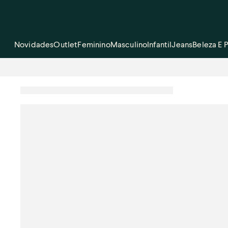
Novidades
Outlet
Feminino
Masculino
Infantil
Jeans
Beleza E 