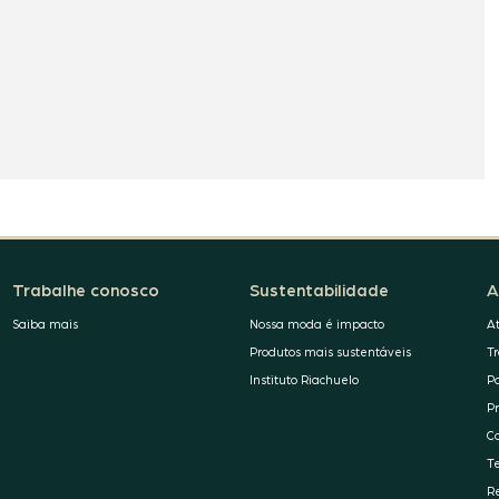
Trabalhe conosco
Sustentabilidade
A
Saiba mais
Nossa moda é impacto
A
Produtos mais sustentáveis
T
Instituto Riachuelo
P
P
C
T
R