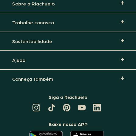
Sobre a Riachuelo
Trabalhe conosco
Sustentabilidade
Ajuda
Conheça também
Siga a Riachuelo
CANAL
TIKTOK
PINTEREST
DA
LINKEDIN
DA
DA
RIACHUELO
DA
RIACHUELO
RIACHUELO
NO
RIACHUELO
YOUTUBE
Baixe nosso APP
O
O
APLICATIVO
APLICATIVO