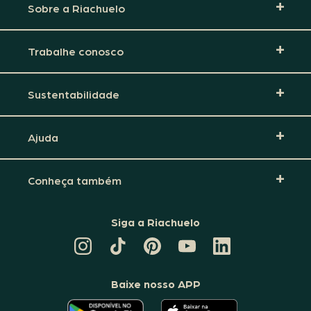
Sobre a Riachuelo
Trabalhe conosco
Sustentabilidade
Ajuda
Conheça também
Siga a Riachuelo
CANAL
TIKTOK
PINTEREST
DA
LINKEDIN
DA
DA
RIACHUELO
DA
RIACHUELO
RIACHUELO
NO
RIACHUELO
YOUTUBE
Baixe nosso APP
O
O
APLICATIVO
APLICATIVO