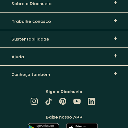
Sobre a Riachuelo
Trabalhe conosco
Sustentabilidade
Ajuda
Conheça também
Siga a Riachuelo
CANAL
TIKTOK
PINTEREST
DA
LINKEDIN
DA
DA
RIACHUELO
DA
RIACHUELO
RIACHUELO
NO
RIACHUELO
YOUTUBE
Baixe nosso APP
O
O
APLICATIVO
APLICATIVO