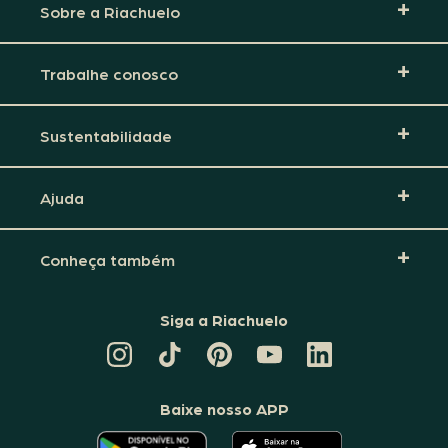
Sobre a Riachuelo
Trabalhe conosco
Sustentabilidade
Ajuda
Conheça também
Siga a Riachuelo
CANAL
TIKTOK
PINTEREST
DA
LINKEDIN
DA
DA
RIACHUELO
DA
RIACHUELO
RIACHUELO
NO
RIACHUELO
YOUTUBE
Baixe nosso APP
O
O
APLICATIVO
APLICATIVO