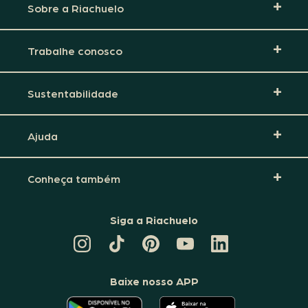
Sobre a Riachuelo
Trabalhe conosco
Sustentabilidade
Ajuda
Conheça também
Siga a Riachuelo
CANAL
TIKTOK
PINTEREST
DA
LINKEDIN
DA
DA
RIACHUELO
DA
RIACHUELO
RIACHUELO
NO
RIACHUELO
YOUTUBE
Baixe nosso APP
O
O
APLICATIVO
APLICATIVO