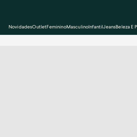
Novidades
Outlet
Feminino
Masculino
Infantil
Jeans
Beleza E 