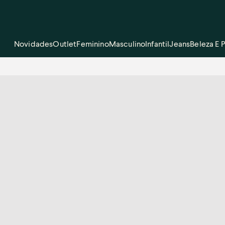
Novidades
Outlet
Feminino
Masculino
Infantil
Jeans
Beleza E 