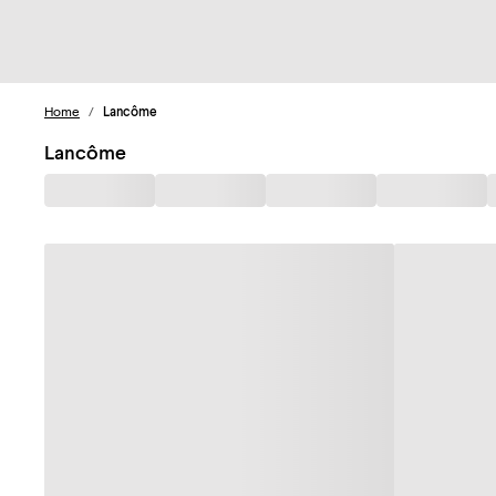
Home
/
Lancôme
Lancôme