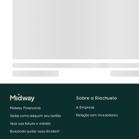
Sobre a Riachuelo
A Empresa
Midway Financeira
Relação com Investidores
Saiba como adquirir seu cartão
Veja sua fatura e extrato
Buscando quitar suas dívidas?