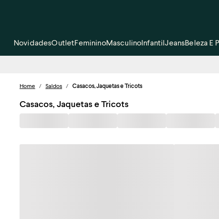
Novidades
Outlet
Feminino
Masculino
Infantil
Jeans
Beleza E 
Home
/
Saldos
/
Casacos, Jaquetas e Tricots
Casacos, Jaquetas e Tricots