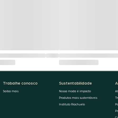
Trabalhe conosco
Sustentabilidade
A
Saiba mais
Nossa moda é impacto
A
Produtos mais sustentáveis
T
Instituto Riachuelo
P
P
C