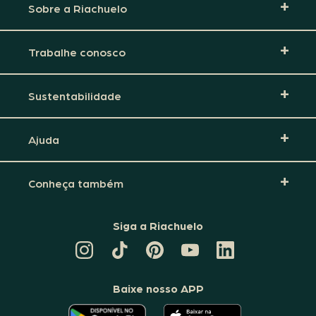
Sobre a Riachuelo
Trabalhe conosco
Sustentabilidade
Ajuda
Conheça também
Siga a Riachuelo
CANAL
TIKTOK
PINTEREST
DA
LINKEDIN
DA
DA
RIACHUELO
DA
RIACHUELO
RIACHUELO
NO
RIACHUELO
YOUTUBE
Baixe nosso APP
O
O
APLICATIVO
APLICATIVO