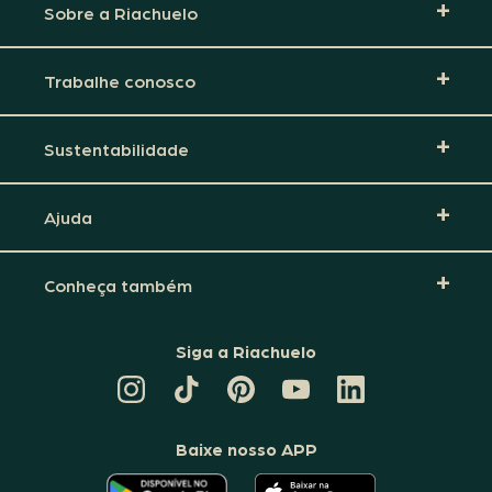
Sobre a Riachuelo
Trabalhe conosco
Sustentabilidade
Ajuda
Conheça também
Siga a Riachuelo
CANAL
TIKTOK
PINTEREST
DA
LINKEDIN
DA
DA
RIACHUELO
DA
RIACHUELO
RIACHUELO
NO
RIACHUELO
YOUTUBE
Baixe nosso APP
O
O
APLICATIVO
APLICATIVO