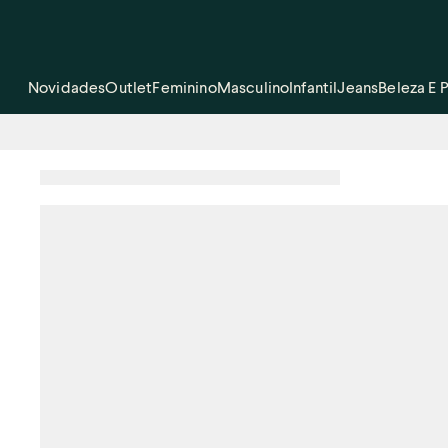
Novidades
Outlet
Feminino
Masculino
Infantil
Jeans
Beleza E 