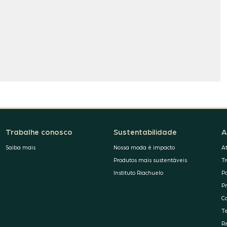
Trabalhe conosco
Sustentabilidade
A
Saiba mais
Nossa moda é impacto
A
Produtos mais sustentáveis
T
Instituto Riachuelo
P
P
C
T
R