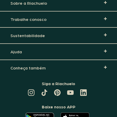
Sobre a Riachuelo
Trabalhe conosco
Sustentabilidade
Ajuda
Conheça também
Siga a Riachuelo
CANAL
TIKTOK
PINTEREST
DA
LINKEDIN
DA
DA
RIACHUELO
DA
RIACHUELO
RIACHUELO
NO
RIACHUELO
YOUTUBE
Baixe nosso APP
O
O
APLICATIVO
APLICATIVO