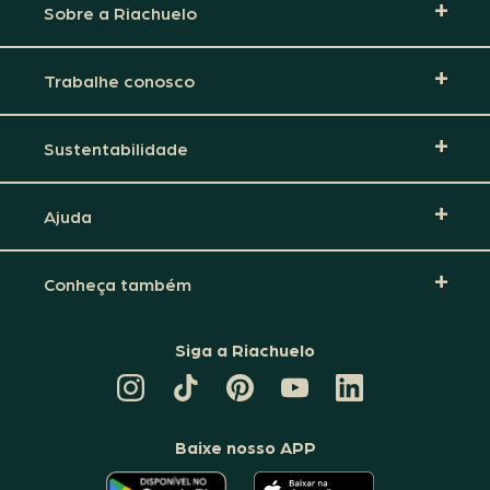
Sobre a Riachuelo
Trabalhe conosco
Sustentabilidade
Ajuda
Conheça também
Siga a Riachuelo
CANAL
TIKTOK
PINTEREST
DA
LINKEDIN
DA
DA
RIACHUELO
DA
RIACHUELO
RIACHUELO
NO
RIACHUELO
YOUTUBE
Baixe nosso APP
O
O
APLICATIVO
APLICATIVO