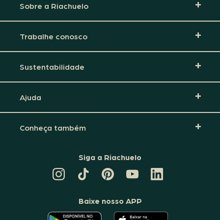
Sobre a Riachuelo
Trabalhe conosco
Sustentabilidade
Ajuda
Conheça também
Siga a Riachuelo
CANAL
TIKTOK
PINTEREST
DA
LINKEDIN
DA
DA
RIACHUELO
DA
RIACHUELO
RIACHUELO
NO
RIACHUELO
YOUTUBE
Baixe nosso APP
O
O
APLICATIVO
APLICATIVO