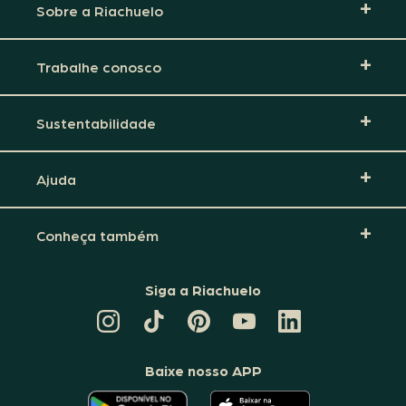
Sobre a Riachuelo
Trabalhe conosco
Sustentabilidade
Ajuda
Conheça também
Siga a Riachuelo
CANAL
TIKTOK
PINTEREST
DA
LINKEDIN
DA
DA
RIACHUELO
DA
RIACHUELO
RIACHUELO
NO
RIACHUELO
YOUTUBE
Baixe nosso APP
O
O
APLICATIVO
APLICATIVO