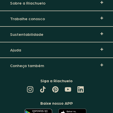
Sobre a Riachuelo
Trabalhe conosco
Sustentabilidade
Ajuda
Conheça também
Siga a Riachuelo
CANAL
TIKTOK
PINTEREST
DA
LINKEDIN
DA
DA
RIACHUELO
DA
RIACHUELO
RIACHUELO
NO
RIACHUELO
YOUTUBE
Baixe nosso APP
O
O
APLICATIVO
APLICATIVO