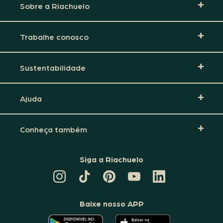
Sobre a Riachuelo
Trabalhe conosco
Sustentabilidade
Ajuda
Conheça também
Siga a Riachuelo
CANAL
TIKTOK
PINTEREST
DA
LINKEDIN
DA
DA
RIACHUELO
DA
RIACHUELO
RIACHUELO
NO
RIACHUELO
YOUTUBE
Baixe nosso APP
O
O
APLICATIVO
APLICATIVO