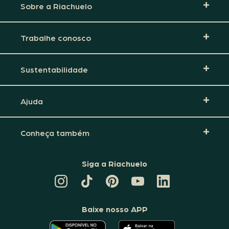
Sobre a Riachuelo
Trabalhe conosco
Sustentabilidade
Ajuda
Conheça também
Siga a Riachuelo
CANAL
TIKTOK
PINTEREST
DA
LINKEDIN
DA
DA
RIACHUELO
DA
RIACHUELO
RIACHUELO
NO
RIACHUELO
YOUTUBE
Baixe nosso APP
O
O
APLICATIVO
APLICATIVO