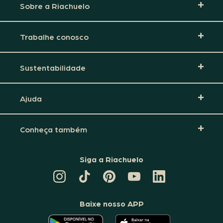
Sobre a Riachuelo
Trabalhe conosco
Sustentabilidade
Ajuda
Conheça também
Siga a Riachuelo
CANAL
TIKTOK
PINTEREST
DA
LINKEDIN
DA
DA
RIACHUELO
DA
RIACHUELO
RIACHUELO
NO
RIACHUELO
YOUTUBE
Baixe nosso APP
O
O
APLICATIVO
APLICATIVO