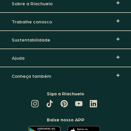
Sobre a Riachuelo
Trabalhe conosco
Sustentabilidade
Ajuda
Conheça também
Siga a Riachuelo
CANAL
TIKTOK
PINTEREST
DA
LINKEDIN
DA
DA
RIACHUELO
DA
RIACHUELO
RIACHUELO
NO
RIACHUELO
YOUTUBE
Baixe nosso APP
O
O
APLICATIVO
APLICATIVO