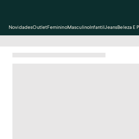
Novidades
Outlet
Feminino
Masculino
Infantil
Jeans
Beleza E 