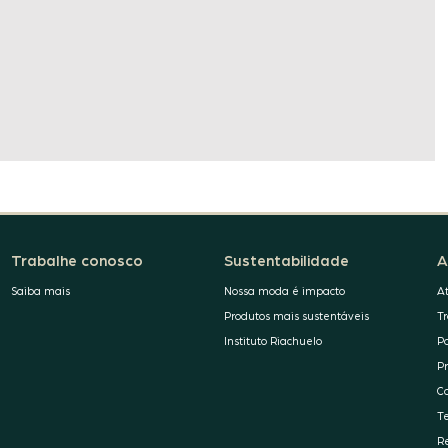
Trabalhe conosco
Sustentabilidade
A
Saiba mais
Nossa moda é impacto
A
Produtos mais sustentáveis
T
Instituto Riachuelo
P
P
C
T
R