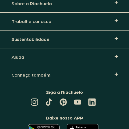
Sobre a Riachuelo
Trabalhe conosco
Sustentabilidade
Ajuda
Conheça também
Siga a Riachuelo
CANAL
TIKTOK
PINTEREST
DA
LINKEDIN
DA
DA
RIACHUELO
DA
RIACHUELO
RIACHUELO
NO
RIACHUELO
YOUTUBE
Baixe nosso APP
O
O
APLICATIVO
APLICATIVO