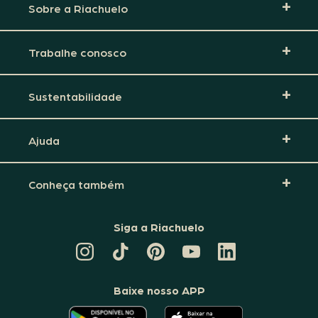
Sobre a Riachuelo
Trabalhe conosco
Sustentabilidade
Ajuda
Conheça também
Siga a Riachuelo
CANAL
TIKTOK
PINTEREST
DA
LINKEDIN
DA
DA
RIACHUELO
DA
RIACHUELO
RIACHUELO
NO
RIACHUELO
YOUTUBE
Baixe nosso APP
O
O
APLICATIVO
APLICATIVO