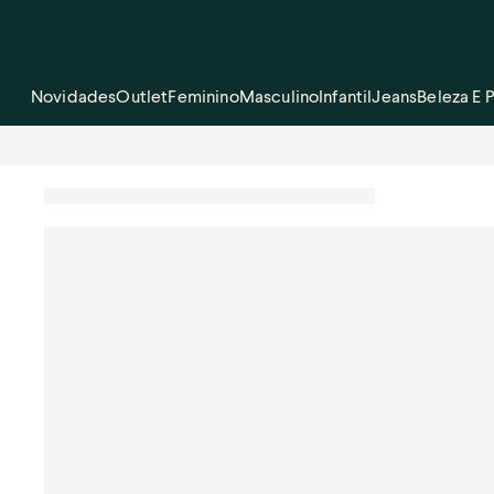
Novidades
Outlet
Feminino
Masculino
Infantil
Jeans
Beleza E 