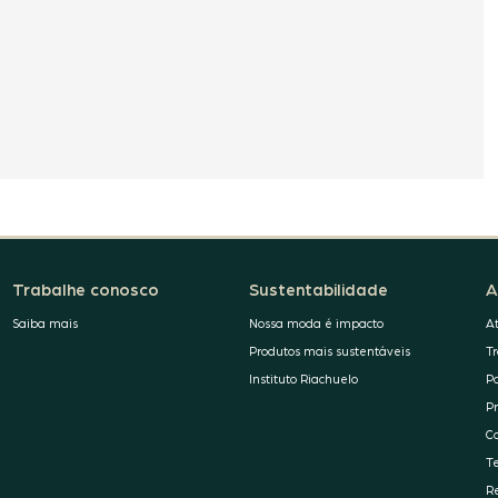
Trabalhe conosco
Sustentabilidade
A
Saiba mais
Nossa moda é impacto
A
Produtos mais sustentáveis
T
Instituto Riachuelo
P
P
C
T
R