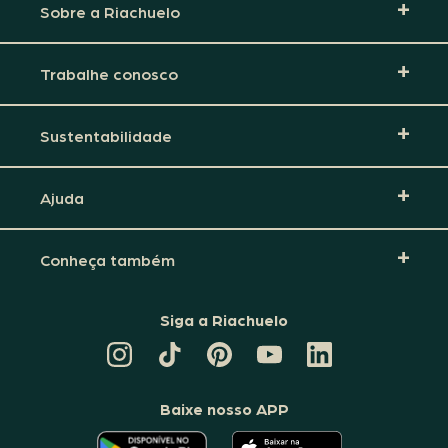
Sobre a Riachuelo
Trabalhe conosco
Sustentabilidade
Ajuda
Conheça também
Siga a Riachuelo
CANAL
TIKTOK
PINTEREST
DA
LINKEDIN
DA
DA
RIACHUELO
DA
RIACHUELO
RIACHUELO
NO
RIACHUELO
YOUTUBE
Baixe nosso APP
O
O
APLICATIVO
APLICATIVO