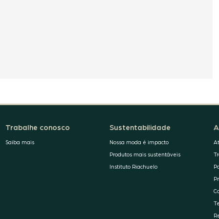
Trabalhe conosco
Sustentabilidade
A
Saiba mais
Nossa moda é impacto
A
Produtos mais sustentáveis
T
Instituto Riachuelo
P
P
C
T
R