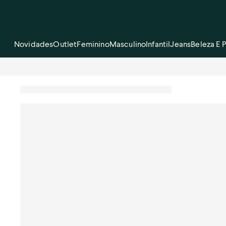
Novidades
Outlet
Feminino
Masculino
Infantil
Jeans
Beleza E 