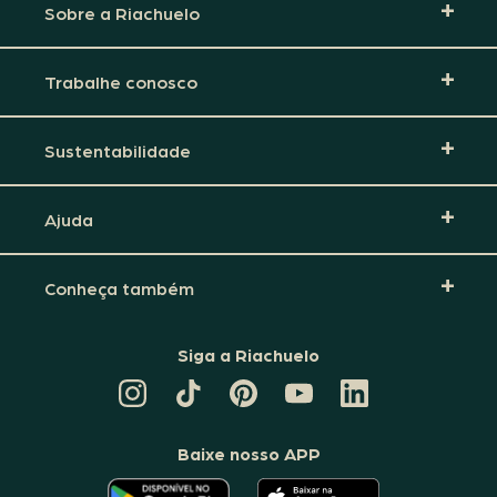
Sobre a Riachuelo
Trabalhe conosco
Sustentabilidade
Ajuda
Conheça também
Siga a Riachuelo
CANAL
TIKTOK
PINTEREST
DA
LINKEDIN
DA
DA
RIACHUELO
DA
RIACHUELO
RIACHUELO
NO
RIACHUELO
YOUTUBE
Baixe nosso APP
O
O
APLICATIVO
APLICATIVO