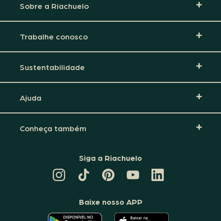
Sobre a Riachuelo
Trabalhe conosco
Sustentabilidade
Ajuda
Conheça também
Siga a Riachuelo
CANAL
TIKTOK
PINTEREST
DA
LINKEDIN
DA
DA
RIACHUELO
DA
RIACHUELO
RIACHUELO
NO
RIACHUELO
YOUTUBE
Baixe nosso APP
O
O
APLICATIVO
APLICATIVO