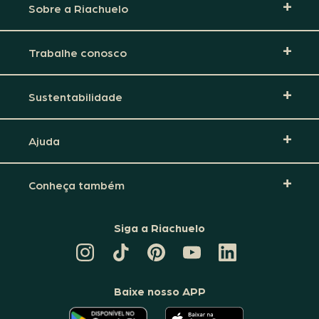
Sobre a Riachuelo
Trabalhe conosco
Sustentabilidade
Ajuda
Conheça também
Siga a Riachuelo
CANAL
TIKTOK
PINTEREST
DA
LINKEDIN
DA
DA
RIACHUELO
DA
RIACHUELO
RIACHUELO
NO
RIACHUELO
YOUTUBE
Baixe nosso APP
O
O
APLICATIVO
APLICATIVO