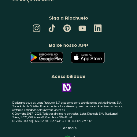
Siga a Riachuelo
CANAL
TIKTOK
PINTEREST
DA
LINKEDIN
DA
DA
RIACHUELO
DA
RIACHUELO
RIACHUELO
NO
RIACHUELO
YOUTUBE
Baixe nosso APP
O
O
APLICATIVO
APLICATIVO
DA
DA
RIACHUELO
RIACHUELO
ESTÁ
ESTÁ
DISPONÍVEL
DISPONÍVEL
NO
NO
Acessibilidade
GOOGLE
APPLE
PLAY
STORE
CONHEÇA
A
ACESSIBILIDADE
RIACHUELO
Declaramos que as Lojas Riachuelo S/A atua como correspondente no país da Midway S.A. -
Sociedade de Crédito, Financiamento e Investimento, prestando atendimento aos clientes,
conforme estipulado pelas normas vigentes.
© Copyright 2017 - 2026. Todos os direitos reservados. Lojas Riachuelo S/A. Rua Landri
Sales, 1.070, G02 Anexo B, Guarulhos - SP - Brasil.
CEP 07250-130 | CNPJ 33.200.056/0441-97 | IE 796.420.926.112.
Ler mais
SELO