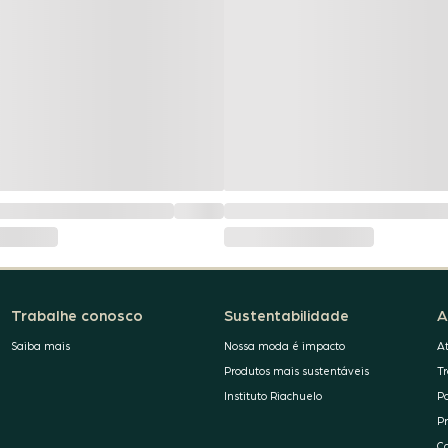
Trabalhe conosco
Sustentabilidade
A
Saiba mais
Nossa moda é impacto
A
Produtos mais sustentáveis
T
Instituto Riachuelo
P
P
C