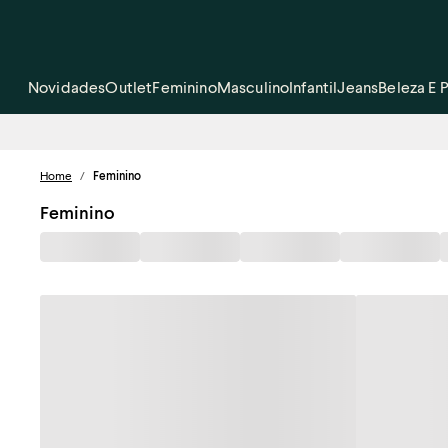
Novidades
Outlet
Feminino
Masculino
Infantil
Jeans
Beleza E 
Home
/
Feminino
Feminino