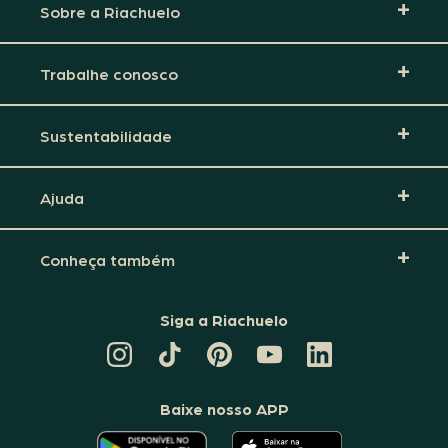
Sobre a Riachuelo
Trabalhe conosco
Sustentabilidade
Ajuda
Conheça também
Siga a Riachuelo
CANAL
TIKTOK
PINTEREST
DA
LINKEDIN
DA
DA
RIACHUELO
DA
RIACHUELO
RIACHUELO
NO
RIACHUELO
YOUTUBE
Baixe nosso APP
O
O
APLICATIVO
APLICATIVO