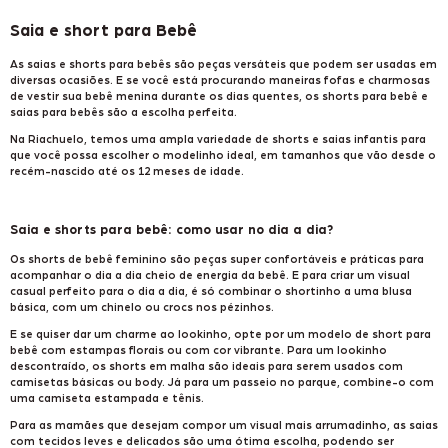
Saia e short para Bebê
As saias e shorts para bebês são peças versáteis que podem ser usadas em
diversas ocasiões. E se você está procurando maneiras fofas e charmosas
de vestir sua bebê menina durante os dias quentes, os shorts para bebê e
saias para bebês são a escolha perfeita.
Na Riachuelo, temos uma ampla variedade de shorts e saias infantis para
que você possa escolher o modelinho ideal, em tamanhos que vão desde o
recém-nascido até os 12 meses de idade.
Saia e shorts para bebê: como usar no dia a dia?
Os shorts de bebê feminino são peças super confortáveis e práticas para
acompanhar o dia a dia cheio de energia da bebê. E para criar um visual
casual perfeito para o dia a dia, é só combinar o shortinho a uma
blusa
básica, com um
chinelo ou crocs
nos pézinhos.
E se quiser dar um charme ao lookinho, opte por um modelo de short para
bebê com estampas florais ou com cor vibrante. Para um lookinho
descontraído, os shorts em malha são ideais para serem usados com
camisetas básicas ou
body
. Já para um passeio no parque, combine-o com
uma camiseta estampada e
tênis.
Para as mamães que desejam compor um visual mais arrumadinho, as saias
com tecidos leves e delicados são uma ótima escolha, podendo ser