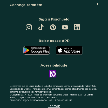
Conheça também
Siga a Riachuelo
CANAL
TIKTOK
PINTEREST
DA
LINKEDIN
DA
DA
RIACHUELO
DA
RIACHUELO
RIACHUELO
NO
RIACHUELO
YOUTUBE
Baixe nosso APP
O
O
APLICATIVO
APLICATIVO
DA
DA
RIACHUELO
RIACHUELO
ESTÁ
ESTÁ
DISPONÍVEL
DISPONÍVEL
NO
NO
Acessibilidade
GOOGLE
APPLE
PLAY
STORE
CONHEÇA
A
ACESSIBILIDADE
RIACHUELO
Declaramos que as Lojas Riachuelo S/A atua como correspondente no país da Midway S.A. -
Sociedade de Crédito, Financiamento e Investimento, prestando atendimento aos clientes,
conforme estipulado pelas normas vigentes.
© Copyright 2017 - 2026. Todos os direitos reservados. Lojas Riachuelo S/A. Rua Landri
Sales, 1.070, G02 Anexo B, Guarulhos - SP - Brasil.
CEP 07250-130 | CNPJ 33.200.056/0441-97 | IE 796.420.926.112.
Ler mais