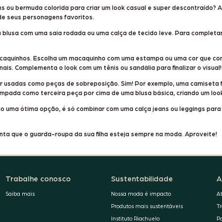
ns ou bermuda colorida
para criar um look casual e super descontraído? 
de seus personagens favoritos.
a blusa com uma
saia rodada
ou uma
calça de tecido leve
. Para completar
acaquinhos. Escolha um macaquinho com uma estampa ou uma cor que com
onais. Complementa o look com um
tênis
ou
sandália
para finalizar o visual!
er usadas como peças de sobreposição. Sim! Por exemplo, uma camiseta 
ampada
como terceira peça por cima de uma blusa básica, criando um look
o uma ótima opção, é só combinar com uma calça jeans ou leggings para um
anta que o guarda-roupa da sua filha esteja sempre na moda. Aproveite!
Trabalhe conosco
Sustentabilidade
A
Saiba mais
Nossa moda é impacto
A
Produtos mais sustentáveis
T
Instituto Riachuelo
P