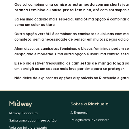
Que tal combinar uma
camiseta estampada
com um
shorts jea
branca feminina
ou
blusa preta feminina
, até com estampas 
Já em uma ocasião mais especial, uma ótima opção é combinar 
como um colar ou tiara.
Outra opção versátil é combinar as camisetas ou blusas com m
completo, sem a necessidade de pensar em muitas peças adici
Além disso, as camisetas femininas e blusas femininas podem s
despojado e moderno. Uma outra opção é usar uma
camisa est
E se o dia estiver fresquinho, as
camisetas de manga longa
sã
um cardigã ou um casaco mais leve por cima para se proteger.
Não deixe de explorar as opções disponíveis na Riachuelo e gar
Sobre a Riachuelo
A Empresa
Midway Financeira
Relação com Investidores
Saiba como adquirir seu cartão
Veja sua fatura e extrato