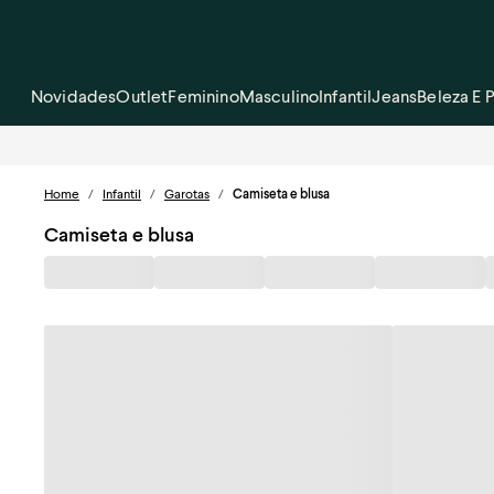
Novidades
Outlet
Feminino
Masculino
Infantil
Jeans
Beleza E 
Home
/
Infantil
/
Garotas
/
Camiseta e blusa
Camiseta e blusa