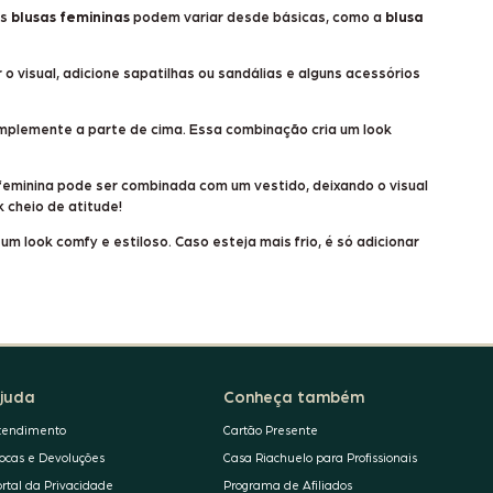
As
blusas femininas
podem variar desde básicas, como a
blusa
 o visual, adicione sapatilhas ou sandálias e alguns acessórios
plemente a parte de cima. Essa combinação cria um look
feminina pode ser combinada com um vestido, deixando o visual
 cheio de atitude!
 look comfy e estiloso. Caso esteja mais frio, é só adicionar
juda
Conheça também
tendimento
Cartão Presente
rocas e Devoluções
Casa Riachuelo para Profissionais
ortal da Privacidade
Programa de Afiliados