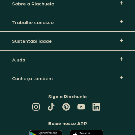
Sobre a Riachuelo
Trabalhe conosco
Sustentabilidade
Ajuda
Conheça também
Siga a Riachuelo
CANAL
TIKTOK
PINTEREST
DA
LINKEDIN
DA
DA
RIACHUELO
DA
RIACHUELO
RIACHUELO
NO
RIACHUELO
YOUTUBE
Baixe nosso APP
O
O
APLICATIVO
APLICATIVO