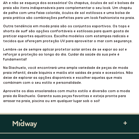
Ah e não se esqueça dos acessórios! Os chapéus, óculos de sol e bolsas de
praia são itens indispensáveis para complementar o seu look. Um chapéu
de palha com uma faixa colorida, óculos de sol estilosos e uma bolsa de
praia prática são combinações perfeitas para um look fashionista na praia.
Outra tendência em moda praia são os conjuntos esportivos. Os tops e
shorts de surf são opções confortáveis e estilosas para quem gosta de
praticar esportes aquáticos. Escolha modelos com estampas radicais e
tecidos que ofereçam proteção UV para aproveitar o mar com segurança.
Lembre-se de sempre aplicar protetor solar antes de se expor ao sol e
reforçar a proteção ao longo do dia. Cuidar da saúde da sua pele é
fundamental!
Na Riachuelo, você encontrará uma ampla variedade de peças de moda
praia infantil, desde biquínis e maiôs até saídas de praia e acessórios. Não
deixe de explorar as opções disponíveis e escolher aquelas que mais
combinam com o seu estilo e personalidade.
Aproveite os dias ensolarados com muito estilo e diversão com a moda
praia da Riachuelo. Garanta suas peças favoritas e esteja pronta para
arrasar na praia, piscina ou em qualquer lugar sob o sol!