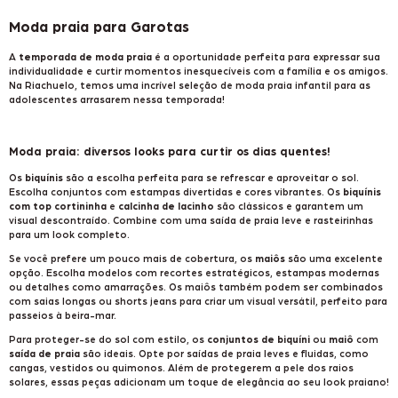
Moda praia para Garotas
A
temporada de moda praia
é a oportunidade perfeita para expressar sua
individualidade e curtir momentos inesquecíveis com a família e os amigos.
Na Riachuelo, temos uma incrível seleção de moda praia infantil para as
adolescentes arrasarem nessa temporada!
Moda praia: diversos looks para curtir os dias quentes!
Os
biquínis
são a escolha perfeita para se refrescar e aproveitar o sol.
Escolha conjuntos com estampas divertidas e cores vibrantes. Os
biquínis
com top cortininha
e
calcinha de lacinho
são clássicos e garantem um
visual descontraído. Combine com uma saída de praia leve e rasteirinhas
para um look completo.
Se você prefere um pouco mais de cobertura, os
maiôs
são uma excelente
opção. Escolha modelos com recortes estratégicos, estampas modernas
ou detalhes como amarrações. Os maiôs também podem ser combinados
com saias longas ou shorts jeans para criar um visual versátil, perfeito para
passeios à beira-mar.
Para proteger-se do sol com estilo, os
conjuntos de biquíni
ou
maiô
com
saída de praia
são ideais. Opte por saídas de praia leves e fluidas, como
cangas, vestidos ou quimonos. Além de protegerem a pele dos raios
solares, essas peças adicionam um toque de elegância ao seu look praiano!