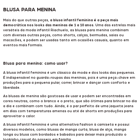
BLUSA PARA MENINA
Mais do que outras peças,
a blusa infantil feminina é a peça mais
democrática nos looks das meninas de 1 a 10 anos
. Uma das estrelas mais
versáteis da moda infantil Riachuelo, as blusas para menina combinam
com diversas outras peças, como shorts, calças, bermudas, saias ou
macacões, e podem ser usadas tanto em ocasiões casuais, quanto em
eventos mais formais.
Blusa para menina: como usar?
A blusa infantil feminina é um clássico da moda e dos looks das pequenas.
É indispensável no guarda-roupas das meninas, pois é uma peça-chave em
produções para a pequena pular, correr, brincar e dançar com conforto e
liberdade.
As blusas de menina são gostosas de usar e podem ser encontradas em
cores neutras, como o branco e o preto, que são ótimas para brincar no dia
a dia e combinam com tudo. Ainda, é o par perfeito de uma
jaqueta jeans
em dias com temperaturas amenas ou até de
shorts
em produções para
aproveitar o calor.
A blusa infantil feminina é uma alternativa fashion à camiseta e possui
diversos modelos, como blusas de manga curta, blusa de alça, manga
longa ou blusa com bordados e babados para deixar mais produzido o
lookinho casual do passeio em família.