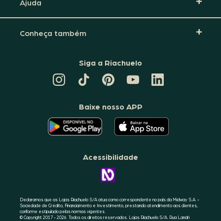
Ajuda
Conheça também
Siga a Riachuelo
CANAL
TIKTOK
PINTEREST
DA
LINKEDIN
DA
DA
RIACHUELO
DA
RIACHUELO
RIACHUELO
NO
RIACHUELO
YOUTUBE
Baixe nosso APP
O
O
APLICATIVO
APLICATIVO
DA
DA
RIACHUELO
RIACHUELO
ESTÁ
ESTÁ
DISPONÍVEL
DISPONÍVEL
NO
NO
Acessibilidade
GOOGLE
APPLE
PLAY
STORE
CONHEÇA
A
ACESSIBILIDADE
RIACHUELO
Declaramos que as Lojas Riachuelo S/A atua como correspondente no país da Midway S.A. -
Sociedade de Crédito, Financiamento e Investimento, prestando atendimento aos clientes,
conforme estipulado pelas normas vigentes.
© Copyright 2017 - 2026. Todos os direitos reservados. Lojas Riachuelo S/A. Rua Landri