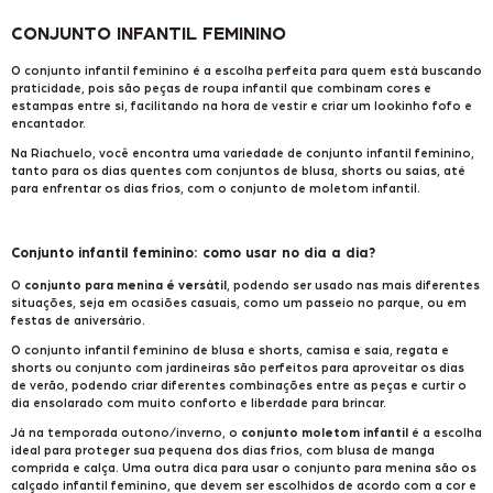
CONJUNTO INFANTIL FEMININO
O conjunto infantil feminino é a escolha perfeita para quem está buscando
praticidade, pois são peças de roupa infantil que combinam cores e
estampas entre si, facilitando na hora de vestir e criar um lookinho fofo e
encantador.
Na Riachuelo, você encontra uma variedade de conjunto infantil feminino,
tanto para os dias quentes com conjuntos de blusa, shorts ou saias, até
para enfrentar os dias frios, com o conjunto de moletom infantil.
Conjunto infantil feminino: como usar no dia a dia?
O
conjunto para menina é versátil
, podendo ser usado nas mais diferentes
situações, seja em ocasiões casuais, como um passeio no parque, ou em
festas de aniversário.
O conjunto infantil feminino de blusa e shorts, camisa e saia, regata e
shorts ou conjunto com jardineiras são perfeitos para aproveitar os dias
de verão, podendo criar diferentes combinações entre as peças e curtir o
dia ensolarado com muito conforto e liberdade para brincar.
Já na temporada outono/inverno, o
conjunto moletom infantil
é a escolha
ideal para proteger sua pequena dos dias frios, com blusa de manga
comprida e calça. Uma outra dica para usar o conjunto para menina são os
calçado infantil feminino
, que devem ser escolhidos de acordo com a cor e