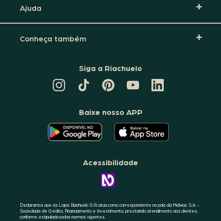
Ajuda
Conheça também
Siga a Riachuelo
CANAL
TIKTOK
PINTEREST
DA
LINKEDIN
DA
DA
RIACHUELO
DA
RIACHUELO
RIACHUELO
NO
RIACHUELO
YOUTUBE
Baixe nosso APP
O
O
APLICATIVO
APLICATIVO
DA
DA
RIACHUELO
RIACHUELO
ESTÁ
ESTÁ
DISPONÍVEL
DISPONÍVEL
NO
NO
Acessibilidade
GOOGLE
APPLE
PLAY
STORE
CONHEÇA
A
ACESSIBILIDADE
RIACHUELO
Declaramos que as Lojas Riachuelo S/A atua como correspondente no país da Midway S.A. -
Sociedade de Crédito, Financiamento e Investimento, prestando atendimento aos clientes,
conforme estipulado pelas normas vigentes.