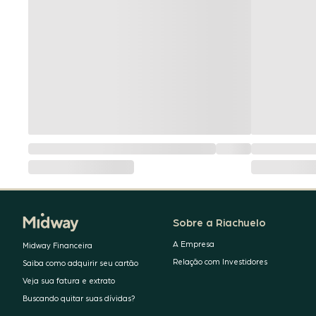
Sobre a Riachuelo
A Empresa
Midway Financeira
Relação com Investidores
Saiba como adquirir seu cartão
Veja sua fatura e extrato
Buscando quitar suas dívidas?