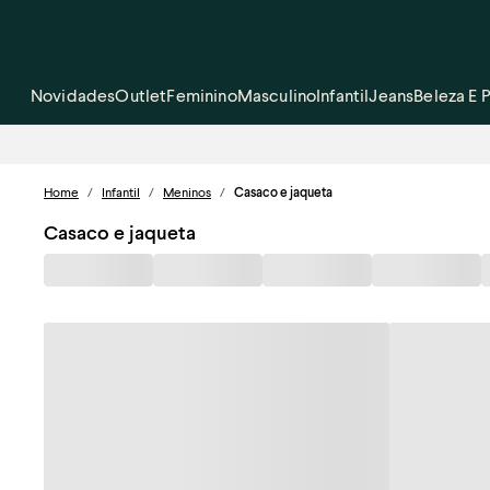
Novidades
Outlet
Feminino
Masculino
Infantil
Jeans
Beleza E 
Home
/
Infantil
/
Meninos
/
Casaco e jaqueta
Casaco e jaqueta