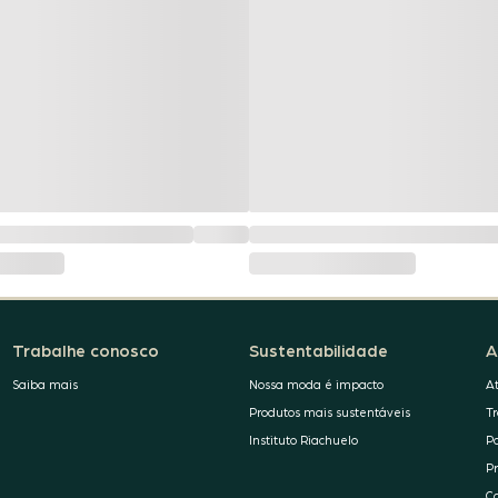
Trabalhe conosco
Sustentabilidade
A
Saiba mais
Nossa moda é impacto
A
Produtos mais sustentáveis
T
Instituto Riachuelo
P
P
C