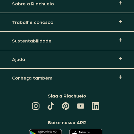
Sobre a Riachuelo
Trabalhe conosco
Sustentabilidade
Ajuda
Conheça também
Siga a Riachuelo
CANAL
TIKTOK
PINTEREST
DA
LINKEDIN
DA
DA
RIACHUELO
DA
RIACHUELO
RIACHUELO
NO
RIACHUELO
YOUTUBE
Baixe nosso APP
O
O
APLICATIVO
APLICATIVO