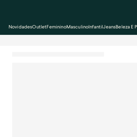
Novidades
Outlet
Feminino
Masculino
Infantil
Jeans
Beleza E 