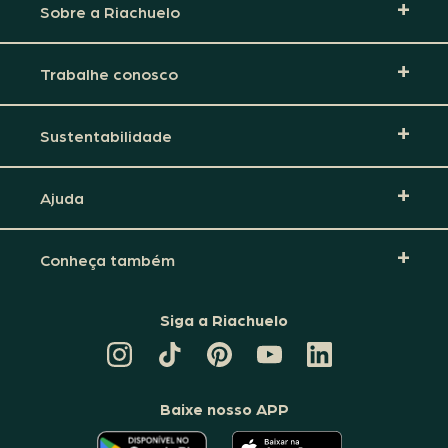
Sobre a Riachuelo
Trabalhe conosco
Sustentabilidade
Ajuda
Conheça também
Siga a Riachuelo
CANAL
TIKTOK
PINTEREST
DA
LINKEDIN
DA
DA
RIACHUELO
DA
RIACHUELO
RIACHUELO
NO
RIACHUELO
YOUTUBE
Baixe nosso APP
O
O
APLICATIVO
APLICATIVO