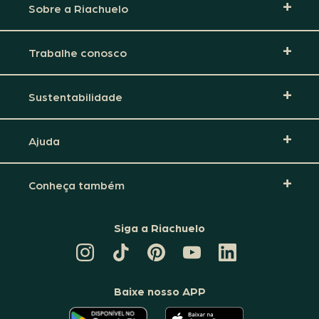
Sobre a Riachuelo
Trabalhe conosco
Sustentabilidade
Ajuda
Conheça também
Siga a Riachuelo
CANAL
TIKTOK
PINTEREST
DA
LINKEDIN
DA
DA
RIACHUELO
DA
RIACHUELO
RIACHUELO
NO
RIACHUELO
YOUTUBE
Baixe nosso APP
O
O
APLICATIVO
APLICATIVO