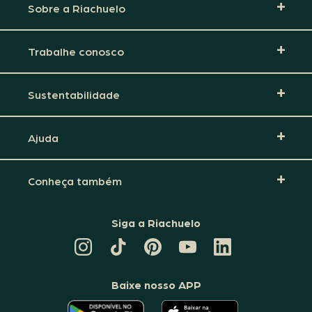
Sobre a Riachuelo
Trabalhe conosco
Sustentabilidade
Ajuda
Conheça também
Siga a Riachuelo
CANAL
TIKTOK
PINTEREST
DA
LINKEDIN
DA
DA
RIACHUELO
DA
RIACHUELO
RIACHUELO
NO
RIACHUELO
YOUTUBE
Baixe nosso APP
O
O
APLICATIVO
APLICATIVO