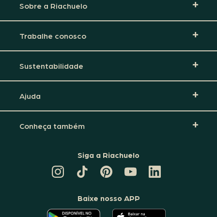
Sobre a Riachuelo
Trabalhe conosco
Sustentabilidade
Ajuda
Conheça também
Siga a Riachuelo
CANAL
TIKTOK
PINTEREST
DA
LINKEDIN
DA
DA
RIACHUELO
DA
RIACHUELO
RIACHUELO
NO
RIACHUELO
YOUTUBE
Baixe nosso APP
O
O
APLICATIVO
APLICATIVO