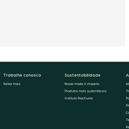
Trabalhe conosco
Sustentabilidade
A
Saiba mais
Nossa moda é impacto
A
Produtos mais sustentáveis
T
Instituto Riachuelo
P
P
C
T
R