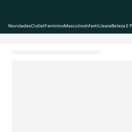
Novidades
Outlet
Feminino
Masculino
Infantil
Jeans
Beleza E 